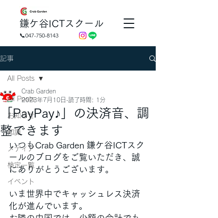
​鎌ケ谷ICTスクール
📞047-750-8143
記事
All Posts
Crab Garden
All Posts
2023年7月10日
読了時間: 1分
「PayPay♪」の決済音、調
お知らせ
整できます
知識
いつもCrab Garden 鎌ケ谷ICTスク
メディア
ールのブログをご覧いただき、誠
検定一覧
にありがとうございます。
イベント
いま世界中でキャッシュレス決済
化が進んでいます。