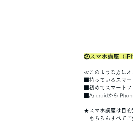
②スマホ講座（iPho
≪このような方にオ
■持っているスマー
■初めてスマートフ
■Androidからi
★スマホ講座は目的
　もちろんすべてご