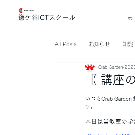
​鎌ケ谷ICTスクール
ホ
All Posts
お知らせ
知識
Crab Garden
202
〖 講座
いつもCrab Ga
す。
本日は当教室の学