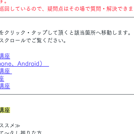
す。
巡回しているので、疑問点はその場で質問・解決できま
〗
をクリック・タップして頂くと該当箇所へ移動します。
スクロールでご覧ください。
講座
e、Android）  
講座 
座
講座
講座
ススメ≫
て～久し振りな方