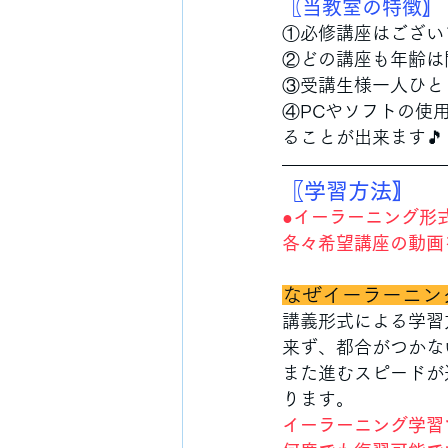
〖当教室の特徴〗
①必修講座はござい
②どの講座も年齢は
③受講生様一人ひと
④PCやソフトの使
ることが出来ます🎵
〖学習方法〗
●イーラーニング形
各々希望講座の動画
なぜイーラーニン
講義形式による学習
来ず、都合がつかな
また進むスピードが
ります。
イーラーニング学習