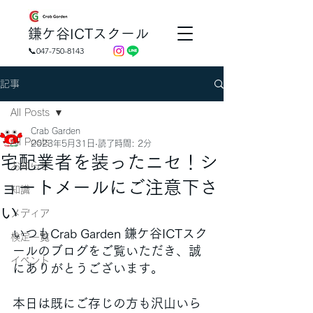
​鎌ケ谷ICTスクール
📞047-750-8143
記事
All Posts
Crab Garden
All Posts
2023年5月31日
読了時間: 2分
宅配業者を装ったニセ！シ
お知らせ
ョートメールにご注意下さ
知識
い
メディア
いつもCrab Garden 鎌ケ谷ICTスク
検定一覧
ールのブログをご覧いただき、誠
イベント
にありがとうございます。
本日は既にご存じの方も沢山いら