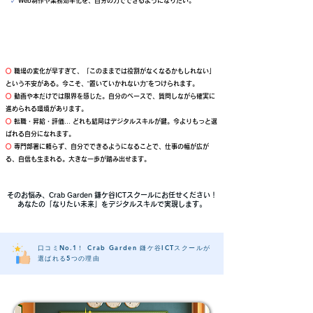
✓
Web制作や業務効率化を、自分の力でできるようになりたい。
○
職場の変化が早すぎて、「このままでは役割がなくなるかもしれない」
という不安がある。今こそ、“置いていかれない力”をつけられます。
○
動画や本だけでは限界を感じた。自分のペースで、質問しながら確実に
進められる環境があります。
○
転職・昇給・評価… どれも結局はデジタルスキルが鍵。今よりもっと選
ばれる自分になれます。
○
専門部署に頼らず、自分でできるようになることで、仕事の幅が広が
る、自信も生まれる。大きな一歩が踏み出せます。
そのお悩み、Crab Garden 鎌ケ谷ICTスクールにお任せください！
​あなたの「なりたい未来」をデジタルスキルで実現します。
口コミNo.1！ Crab Garden 鎌ケ谷ICTスクールが
​選ばれる5つの理由