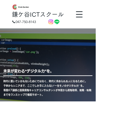
​鎌ケ谷ICTスクール
📞047-750-8143
未来が変わる“デジタル力”を。
時代に置いていかれないためにではなく、時代に求められる人になるために。
子供からシニアまで、ここでしか手に入らない“一生モノのデジタル力” を。
専属ICT講師と国家資格キャリアコンサルタントが学習から資格取得、就職・転職
までをワンストップで徹底サポート。
エキテン
口コミランキング第1位
byGMO