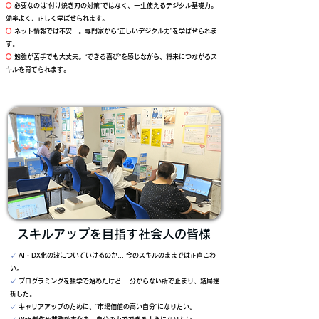
○
必要なのは“付け焼き刃の対策”ではなく、一生使えるデジタル基礎力。
効率よく、正しく学ばせられます。
○
ネット情報では不安…。専門家から“正しいデジタル力”を学ばせられま
す。
○
勉強が苦手でも大丈夫。“できる喜び”を感じながら、将来につながるス
キルを育てられます。
スキルアップを目指す社会人の皆様
✓
AI・DX化の波についていけるのか… 今のスキルのままでは正直こわ
い。
✓
プログラミングを独学で始めたけど… 分からない所で止まり、結局挫
折した。
✓
キャリアアップのために、“市場価値の高い自分”になりたい。