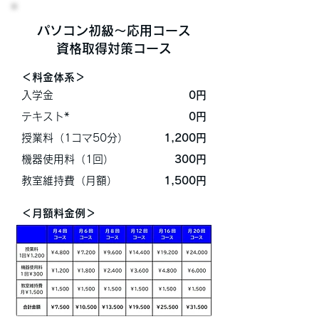
パソコン​初級～応用コース
資格取得対策コース
＜料金体系＞
入学金
​0円
テキスト*
0円
授業料（1コマ50分）
1,200円
機器使用料（1回）
300円
​教室維持費（月額）
1,500円
＜月額料金例＞