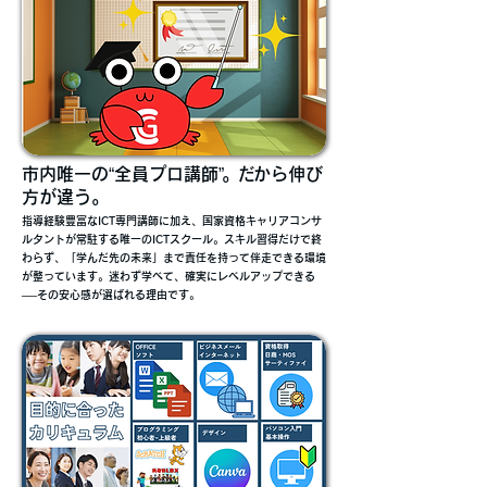
市内唯一の“全員プロ講師
”。だ
から伸び
方が違う。
指導経験豊富なICT専門講師に加え、国家資格キャリアコンサ
ルタントが常駐する唯一のICTスクール。スキル習得だけで終
わらず、「学んだ先の未来」まで責任を持って伴走できる環境
が整っています。迷わず学べて、確実にレベルアップできる
──その安心感が選ばれる理由です。