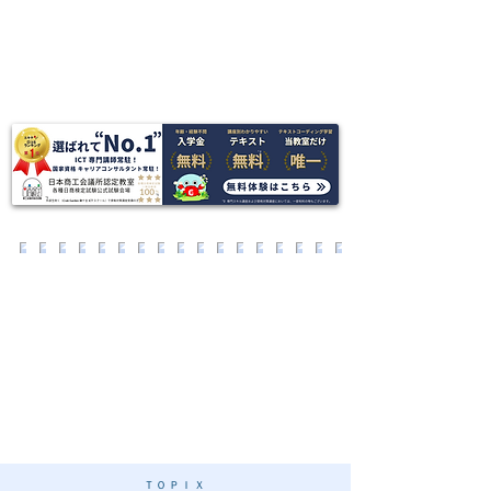
累積受講生370名突破
全員が有資格者のICT専門講師
ＴＯＰＩＸ