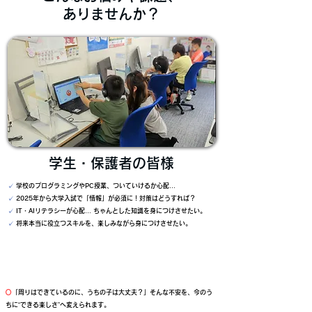
​ありませんか？
学生・保護者の皆様
✓
学校のプログラミングやPC授業、ついていけるか心配…
✓
2025年から大学入試で「情報」が必須に！対策はどうすれば？
✓
IT・AIリテラシーが心配… ちゃんとした知識を身につけさせたい。
✓
将来本当に役立つスキルを、楽しみながら身につけさせたい。
○
「周りはできているのに、うちの子は大丈夫？」
そんな不安を、今のう
ちに“できる楽しさ”へ変えられます。