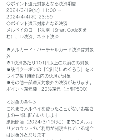
◇ポイント還元対象となる決済期間
2024/3/19(火) 11:00 ～ 
2024/4/4(木) 23:59
◇
ポイント還元対象となる決済
メルペイのコード決済（Smart Codeを含
む）、iD決済、ネット決済
※メルカード・バーチャルカード決済は対象
外
※1決済あたり101円以上の決済のみ対象
※該当クーポンの「会計時にめくろう」をス
ワイプ後1時間以内の決済が対象
※その他一部還元対象外の決済があります。
ポイント還元額：20%還元（上限P500）
＜対象の条件＞
これまでメルペイを使ったことがないお客さ
まの一部に配布いたします
施策開始（2024/3/19(火)）までにメルカ
リアカウントのご利用が制限されている場合
は対象外となります