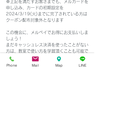
※上記を満たすお客さまでも、メルカードを
申し込み、カードの初期設定を
2024/3/19(火)までに完了されている方は
クーポン配布対象外となります
この機会に、メルペイでお得にお支払いしま
しょう！
まだキャッシュレス決済を使ったことがない
方は、教室で使い方を学習頂くことも可能で
す！
Next
Back
お気軽にお問合せ下さい♪
Phone
Mail
Map
LINE