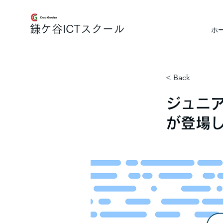
​鎌ケ谷ICTスクール
ホ
< Back
ジュニ
が登場