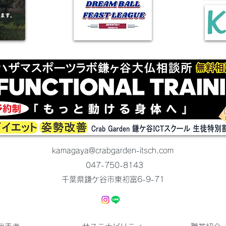
kamagaya@crabgarden-itsch.com
047-750-8143
千葉県鎌ケ谷市東初富6-9-71