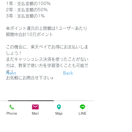
1等：支払金額の100%
2等：支払金額の50%
3等：支払金額の1%
※ポイント還元の上限額は1ユーザーあたり
期間中合計10万ポイント
この機会に、楽天ペイでお得にお支払いしま
しょう！
まだキャッシュレス決済を使ったことがない
方は、教室で使い方を学習頂くことも可能で
す！
Next
Back
お気軽にお問合せ下さい♪
Phone
Mail
Map
LINE