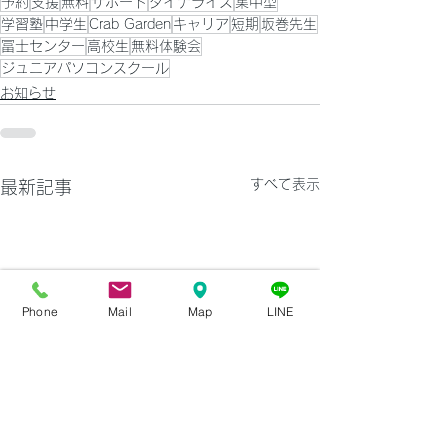
予約
支援
無料
サポート
ダイナライズ
集中型
学習塾
中学生
Crab Garden
キャリア
短期
坂巻先生
冨士センター
高校生
無料体験会
ジュニアパソコンスクール
お知らせ
すべて表示
最新記事
Phone
Mail
Map
LINE