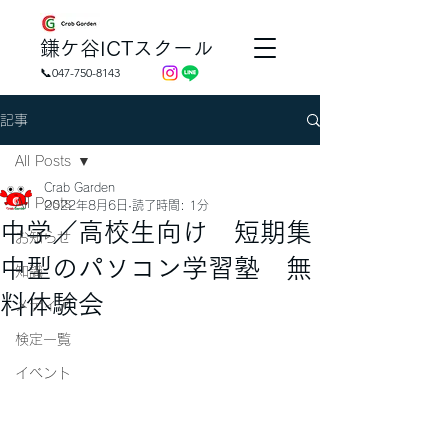
​鎌ケ谷ICTスクール
📞047-750-8143
記事
All Posts
Crab Garden
All Posts
2022年8月6日
読了時間: 1分
中学／高校生向け 短期集
お知らせ
中型のパソコン学習塾 無
知識
料体験会
メディア
検定一覧
イベント