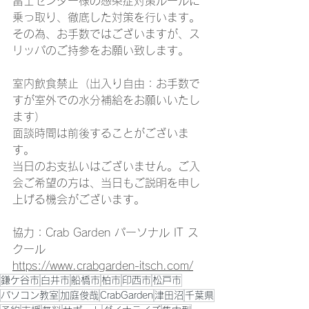
冨士センター様の感染症対策ルールに
乗っ取り、徹底した対策を行います。
その為、お手数ではございますが、ス
リッパのご持参をお願い致します。
室内飲食禁止（出入り自由：お手数で
すが室外での水分補給をお願いいたし
ます）
面談時間は前後することがございま
す。
当日のお支払いはございません。ご入
会ご希望の方は、当日もご説明を申し
上げる機会がございます。
協力：Crab Garden パーソナル IT ス
クール
https://www.crabgarden-itsch.com/
鎌ケ谷市
白井市
船橋市
柏市
印西市
松戸市
パソコン教室
加庭俊哉
CrabGarden
津田沼
千葉県