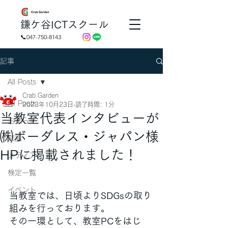
​鎌ケ谷ICTスクール
📞047-750-8143
記事
All Posts
Crab Garden
All Posts
2023年10月23日
読了時間: 1分
当教室代表インタビューが
お知らせ
㈱ボーダレス・ジャパン様
知識
HPに掲載されました！
メディア
検定一覧
イベント
当教室では、日頃よりSDGsの取り
組みを行っております。
その一環として、教室PCをはじ