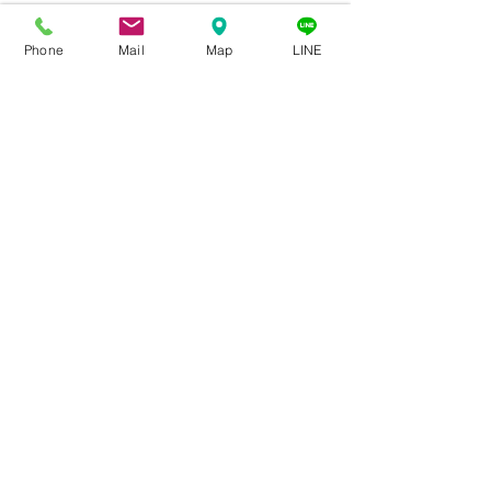
Phone
Mail
Map
LINE
コメント
＊＊メディア紹介＊＊
コメントを追加…
『日本が誇るビ
賞2022』選出