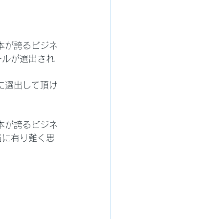
本が誇るビジネ
ールが選出され
に選出して頂け
本が誇るビジネ
当に有り難く思