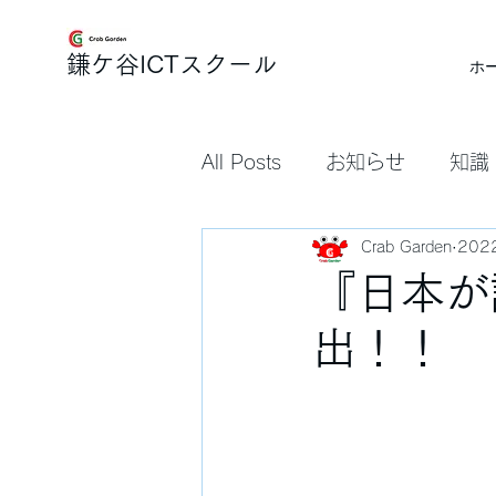
​鎌ケ谷ICTスクール
ホ
All Posts
お知らせ
知識
Crab Garden
202
『日本が
出！！