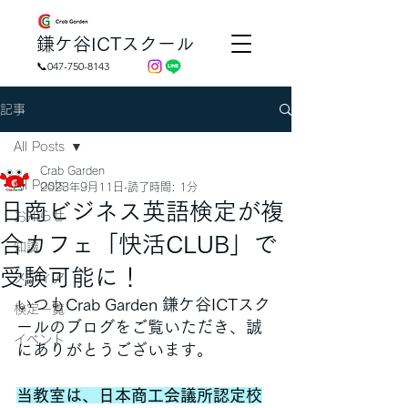
​鎌ケ谷ICTスクール
📞047-750-8143
記事
All Posts
Crab Garden
All Posts
2023年9月11日
読了時間: 1分
日商ビジネス英語検定が複
お知らせ
合カフェ「快活CLUB」で
知識
受験可能に！
メディア
いつもCrab Garden 鎌ケ谷ICTスク
検定一覧
ールのブログをご覧いただき、誠
イベント
にありがとうございます。
当教室は、日本商工会議所認定校