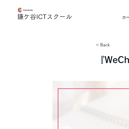
​鎌ケ谷ICTスクール
ホ
< Back
『WeCh