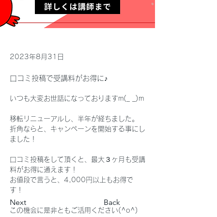
2023年8月31日
口コミ投稿で受講料がお得に♪
いつも大変お世話になっておりますm(_ _)m
移転リニューアルし、半年が経ちました。
折角ならと、キャンペーンを開始する事にし
ました！
口コミ投稿をして頂くと、最大３ヶ月も受講
料がお得に通えます！
お値段で言うと、4,000円以上もお得で
す！
Next
Back
この機会に是非ともご活用ください(^o^)