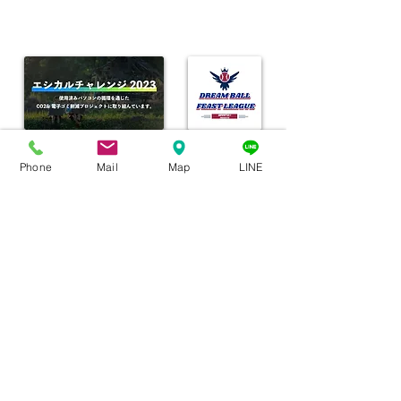
Phone
Mail
Map
LINE
kamagaya@crabgarden-itsch.com
047-750-8143
千葉県鎌ケ谷市東初富6-9-71