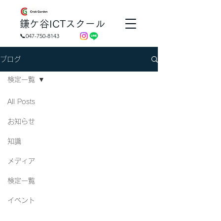
​鎌ケ谷ICTスクール
📞047-750-8143
ブログ
検定一覧
All Posts
お知らせ
知識
メディア
検定一覧
イベント